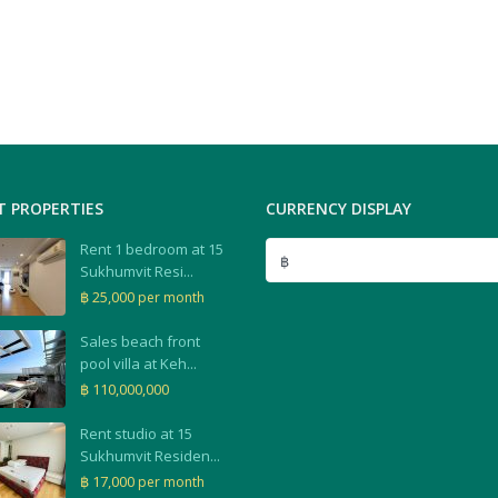
T PROPERTIES
CURRENCY DISPLAY
Rent 1 bedroom at 15
฿
Sukhumvit Resi...
฿ 25,000
per month
Sales beach front
pool villa at Keh...
฿ 110,000,000
Rent studio at 15
Sukhumvit Residen...
฿ 17,000
per month